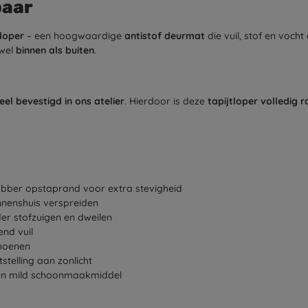
baar
loper
– een hoogwaardige
antistof deurmat
die vuil, stof en voch
owel
binnen als buiten
.
el bevestigd in ons atelier
. Hierdoor is deze
tapijtloper volledig
ubber opstaprand voor extra stevigheid
innenshuis verspreiden
er stofzuigen en dweilen
nd vuil
choenen
tstelling aan zonlicht
en mild schoonmaakmiddel