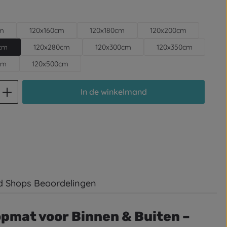
cm
120x160cm
120x180cm
120x200cm
cm
120x280cm
120x300cm
120x350cm
cm
120x500cm
d: Voer de gewenste hoeveelheid in of
In de winkelmand
d Shops Beoordelingen
pmat voor Binnen & Buiten –