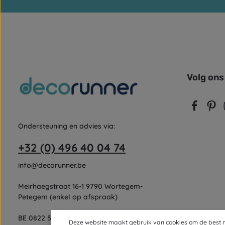
Volg ons
Ondersteuning en advies via:
+32 (0) 496 40 04 74
info@decorunner.be
Meirhaegstraat 16-1 9790 Wortegem-
Petegem (enkel op afspraak)
BE 0822 562 176
Deze website maakt gebruik van cookies om de best m