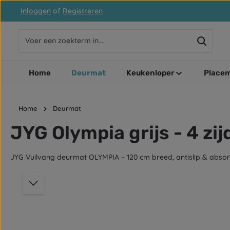
Inloggen
of
Registreren
naar de hoofdinhoud
Ga naar de zoekopdracht
Ga naar de hoofdnavigatie
Home
Deurmat
Keukenloper
Placem
Home
Deurmat
JYG Olympia grijs - 4 zi
JYG Vuilvang deurmat OLYMPIA – 120 cm breed, antislip & absor
Afbeeldingengalerij overslaan