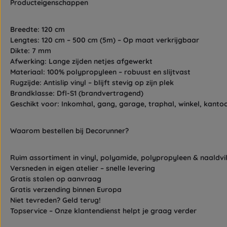
Producteigenschappen
Breedte:
120 cm
Lengtes:
120 cm – 500 cm (5m) –
Op maat verkrijgbaar
Dikte:
7 mm
Afwerking:
Lange zijden netjes afgewerkt
Materiaal:
100% polypropyleen – robuust en slijtvast
Rugzijde:
Antislip vinyl – blijft stevig op zijn plek
Brandklasse:
Dfl-S1 (brandvertragend)
Geschikt voor:
Inkomhal, gang, garage, traphal, winkel, kanto
Waarom bestellen bij Decorunner?
Ruim assortiment in vinyl, polyamide, polypropyleen & naaldvil
Versneden in eigen atelier – snelle levering
Gratis stalen op aanvraag
Gratis verzending binnen Europa
Niet tevreden? Geld terug!
Topservice – Onze klantendienst helpt je graag verder