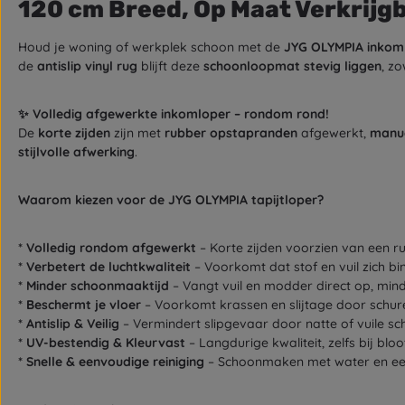
120 cm Breed, Op Maat Verkrijg
Houd je woning of werkplek schoon met de
JYG OLYMPIA inkom
de
antislip vinyl rug
blijft deze
schoonloopmat stevig liggen
, z
✨ Volledig afgewerkte inkomloper – rondom rond!
De
korte zijden
zijn met
rubber opstapranden
afgewerkt,
manue
stijlvolle afwerking
.
Waarom kiezen voor de JYG OLYMPIA tapijtloper?
* Volledig rondom afgewerkt
– Korte zijden voorzien van een r
* Verbetert de luchtkwaliteit
– Voorkomt dat stof en vuil zich b
* Minder schoonmaaktijd
– Vangt vuil en modder direct op, mind
* Beschermt je vloer
– Voorkomt krassen en slijtage door schure
* Antislip & Veilig
– Vermindert slipgevaar door natte of vuile s
* UV-bestendig & Kleurvast
– Langdurige kwaliteit, zelfs bij bloo
* Snelle & eenvoudige reiniging
– Schoonmaken met water en e