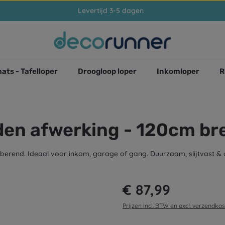
Levertijd 3-5 dagen
ats - Tafelloper
Droogloop loper
Inkomloper
R
jden afwerking - 120cm br
berend. Ideaal voor inkom, garage of gang. Duurzaam, slijtvast &
Normale prijs:
€ 87,99
Prijzen incl. BTW en excl. verzendko