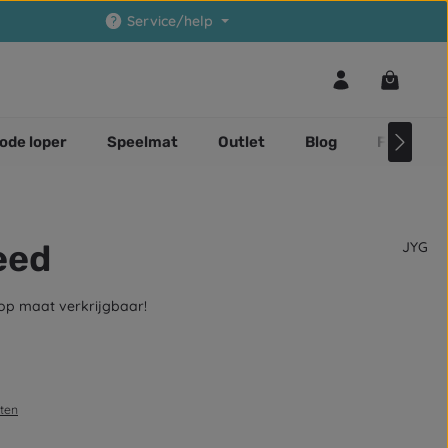
Service/help
Winkelwa
ode loper
Speelmat
Outlet
Blog
Faq
eed
JYG
 op maat verkrijgbaar!
sten