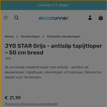
Levertijd 3-5 dagen
Ga naar de hoofdinhoud
Win
Home
Keukenloper
Klassieke keukenloper
JYG STAR Grijs - antislip tapijtloper
– 50 cm breed
JYG
66 cm brede naaldvilt loper met antislip – perfect als
keukenloper, tapijtloper, inkomloper of traploper. Slijtvast en
ideaal voor de keuken.
Afbeeldingengalerij overslaan
Normale prijs:
€ 21,99
Prijzen incl. BTW en excl. verzendkosten