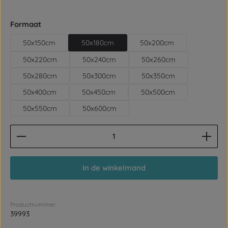
Selecteer
Formaat
50x150cm
50x180cm
50x200cm
50x220cm
50x240cm
50x260cm
50x280cm
50x300cm
50x350cm
50x400cm
50x450cm
50x500cm
50x550cm
50x600cm
Producthoeveelheid: Voer de gewenste hoeveelhe
In de winkelmand
Productnummer:
39993