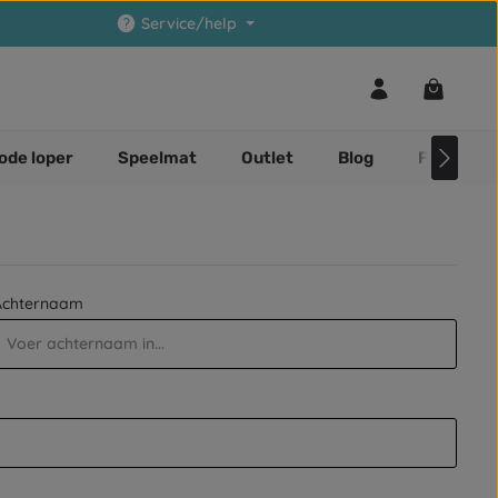
Service/help
Winkelwa
ode loper
Speelmat
Outlet
Blog
Faq
Achternaam