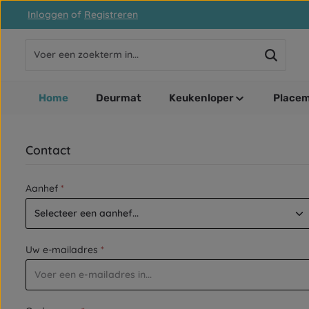
Inloggen
of
Registreren
naar de hoofdinhoud
Ga naar de zoekopdracht
Ga naar de hoofdnavigatie
Home
Deurmat
Keukenloper
Placem
Contact
Aanhef
*
Uw e-mailadres
*