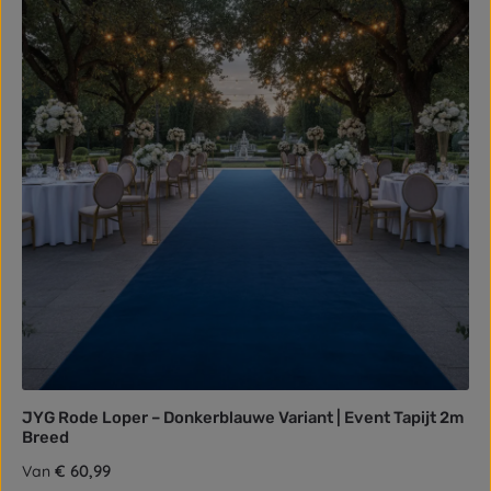
JYG Rode Loper – Donkerblauwe Variant | Event Tapijt 2m
Breed
Normale prijs:
€ 60,99
Van