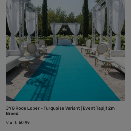
JYG Rode Loper – Turquoise Variant | Event Tapijt 2m
Breed
Normale prijs:
€ 60,99
Van