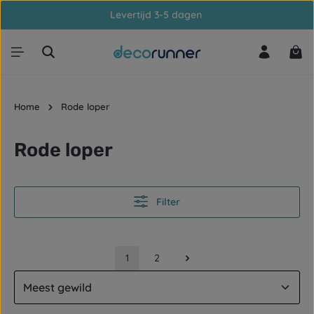
Levertijd 3-5 dagen
Ga naar de hoofdinhoud
Win
Home
Rode loper
Rode loper
Filter
1
2
Pagina
Pagina