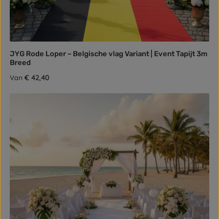
JYG Rode Loper – Belgische vlag Variant | Event Tapijt 3m
Breed
Normale prijs:
€ 42,40
Van