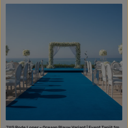
JYG Rode Loper – Oceaan Blauw Variant | Event Tapijt 1m