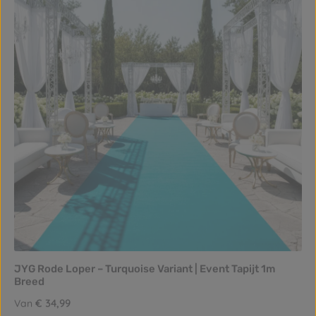
JYG Rode Loper – Turquoise Variant | Event Tapijt 1m
Breed
Normale prijs:
€ 34,99
Van