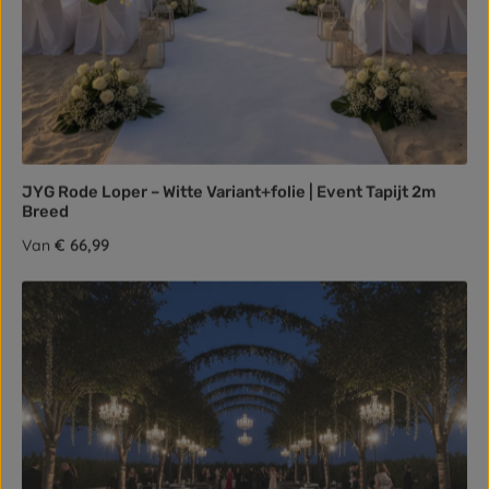
JYG Rode Loper – Witte Variant+folie | Event Tapijt 2m
Breed
Normale prijs:
€ 66,99
Van