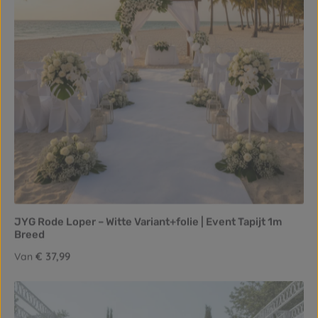
JYG Rode Loper – Witte Variant+folie | Event Tapijt 1m
Breed
Normale prijs:
€ 37,99
Van