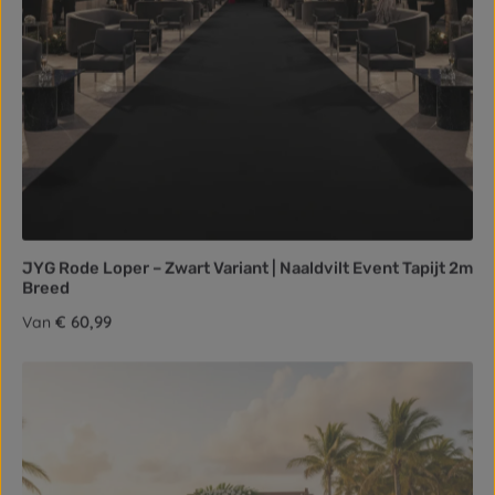
JYG Rode Loper – Zwart Variant | Naaldvilt Event Tapijt 2m
Breed
Normale prijs:
€ 60,99
Van