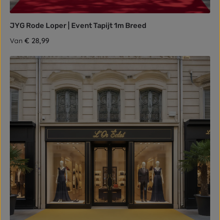
JYG Rode Loper | Event Tapijt 1m Breed
Normale prijs:
€ 28,99
Van