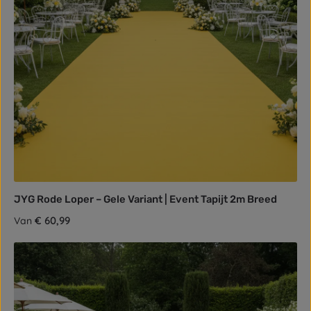
JYG Rode Loper – Gele Variant | Event Tapijt 2m Breed
Normale prijs:
€ 60,99
Van