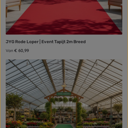
JYG Rode Loper | Event Tapijt 2m Breed
Normale prijs:
€ 60,99
Van