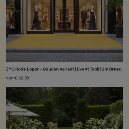
JYG Rode Loper – Gouden Variant | Event Tapijt 2m Breed
Normale prijs:
€ 60,99
Van