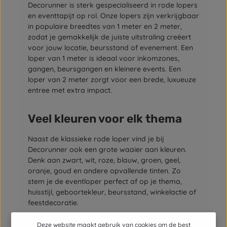
Decorunner is sterk gespecialiseerd in rode lopers
en eventtapijt op rol. Onze lopers zijn verkrijgbaar
in populaire breedtes van 1 meter en 2 meter,
zodat je gemakkelijk de juiste uitstraling creëert
voor jouw locatie, beursstand of evenement. Een
loper van 1 meter is ideaal voor inkomzones,
gangen, beursgangen en kleinere events. Een
loper van 2 meter zorgt voor een brede, luxueuze
entree met extra impact.
Veel kleuren voor elk thema
Naast de klassieke rode loper vind je bij
Decorunner ook een grote waaier aan kleuren.
Denk aan zwart, wit, roze, blauw, groen, geel,
oranje, goud en andere opvallende tinten. Zo
stem je de eventloper perfect af op je thema,
huisstijl, geboortekleur, beursstand, winkelactie of
feestdecoratie.
Deze website maakt gebruik van cookies om de best