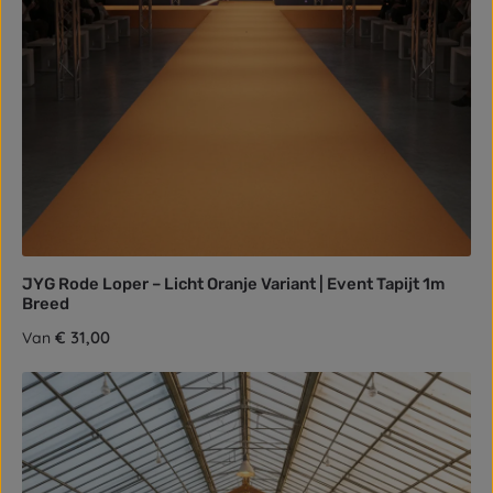
JYG Rode Loper – Licht Oranje Variant | Event Tapijt 1m
Breed
Normale prijs:
€ 31,00
Van