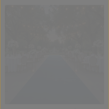
JYG Rode Loper – Donkerblauwe Variant | Event Tapijt 1m