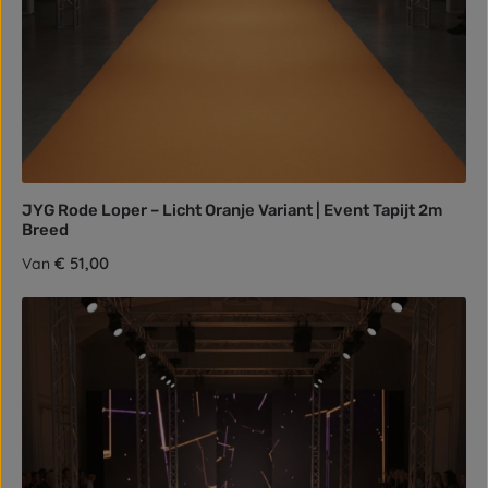
JYG Rode Loper – Licht Oranje Variant | Event Tapijt 2m
Breed
Normale prijs:
€ 51,00
Van