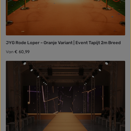
JYG Rode Loper – Oranje Variant | Event Tapijt 2m Breed
Normale prijs:
€ 60,99
Van