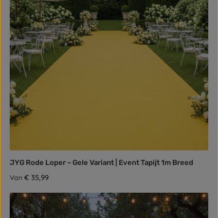
JYG Rode Loper – Gele Variant | Event Tapijt 1m Breed
Normale prijs:
€ 35,99
Van