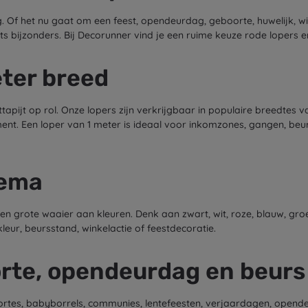
. Of het nu gaat om een feest, opendeurdag, geboorte, huwelijk, win
 bijzonders. Bij Decorunner vind je een ruime keuze rode lopers en
eter breed
tapijt op rol. Onze lopers zijn verkrijgbaar in populaire breedtes v
ement. Een loper van 1 meter is ideaal voor inkomzones, gangen, be
hema
en grote waaier aan kleuren. Denk aan zwart, wit, roze, blauw, gro
kleur, beursstand, winkelactie of feestdecoratie.
orte, opendeurdag en beurs
ortes, babyborrels, communies, lentefeesten, verjaardagen, open