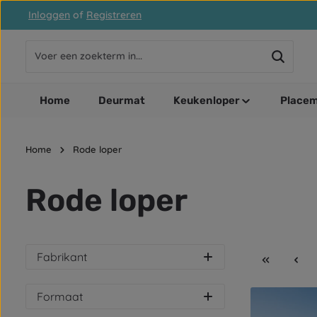
Inloggen
of
Registreren
naar de hoofdinhoud
Ga naar de zoekopdracht
Ga naar de hoofdnavigatie
Home
Deurmat
Keukenloper
Placem
Home
Rode loper
Rode loper
Fabrikant
Formaat