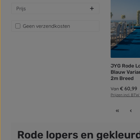
Prijs
Filter toevoegen: Gratis verzending
Geen verzendkosten
JYG Rode L
Blauw Varian
2m Breed
Normale prijs:
€ 60,99
Van
Prijzen incl. BTW
Rode lopers en gekleurd