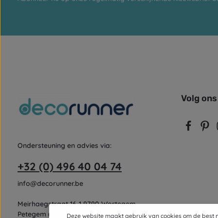
Volg ons
Ondersteuning en advies via:
+32 (0) 496 40 04 74
info@decorunner.be
Meirhaegstraat 16-1 9790 Wortegem-
Petegem (enkel op afspraak)
Deze website maakt gebruik van cookies om de best m