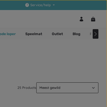
Service/help
Winkelwa
ode loper
Speelmat
Outlet
Blog
Faq
25 Products