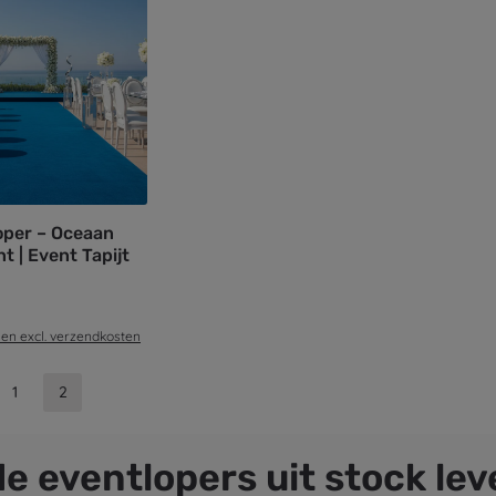
oper – Oceaan
t | Event Tapijt
 en excl. verzendkosten
1
2
Pagina
Pagina
e eventlopers uit stock le