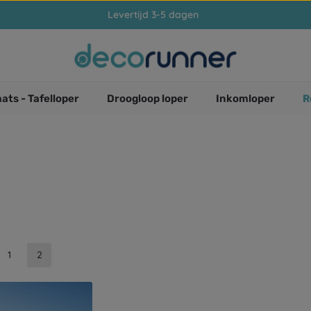
Levertijd 3-5 dagen
ats - Tafelloper
Droogloop loper
Inkomloper
R
1
2
Pagina
Pagina