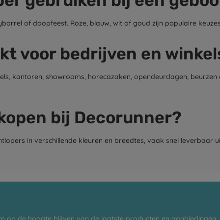
per gebruiken bij een geboo
borrel of doopfeest. Roze, blauw, wit of goud zijn populaire keuze
ikt voor bedrijven en winkel
nkels, kantoren, showrooms, horecazaken, opendeurdagen, beurzen e
kopen bij Decorunner?
opers in verschillende kleuren en breedtes, vaak snel leverbaar ui
m op de hoogte blijven van de laatste producten en aanbiedingen.