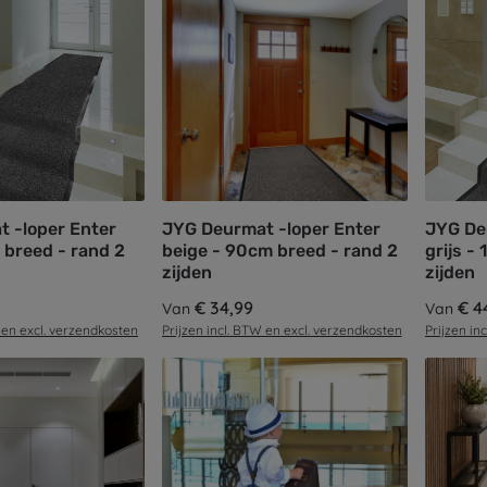
 -loper Enter
JYG Deurmat -loper Enter
JYG De
 breed - rand 2
beige - 90cm breed - rand 2
grijs -
zijden
zijden
Normale prijs:
€ 34,99
Normale 
€ 4
Van
Van
 en excl. verzendkosten
Prijzen incl. BTW en excl. verzendkosten
Prijzen in