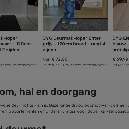
t -loper
JYG Deurmat -loper Enter
JYG EN
zwart - 120cm
grijs - 120cm breed - rand 4
blauw 
 2 zijden
zijden
antisli
Normale prijs:
€ 72,00
Normale 
€ 39,99
Van
 en excl. verzendkosten
Prijzen incl. BTW en excl. verzendkosten
Prijzen in
kom, hal en doorgang
wone deurmat te klein is. Deze lange droogloopmat werkt als een g
toren, appartementen en andere ruimtes waar dagelijks veel passage