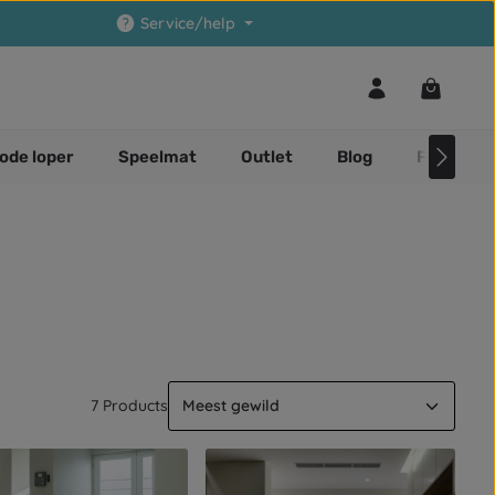
Service/help
Winkelwa
ode loper
Speelmat
Outlet
Blog
Faq
7 Products