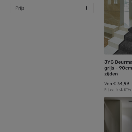
Prijs
JYG Deurmat
grijs - 90cm
zijden
Normale prijs:
€ 34,99
Van
Prijzen incl. BTW