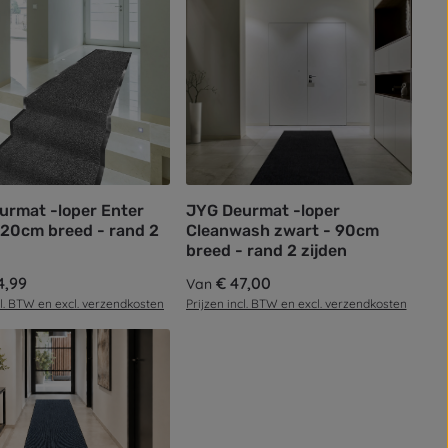
urmat -loper Enter
JYG Deurmat -loper
 120cm breed - rand 2
Cleanwash zwart - 90cm
breed - rand 2 zijden
prijs:
4,99
Normale prijs:
€ 47,00
Van
cl. BTW en excl. verzendkosten
Prijzen incl. BTW en excl. verzendkosten