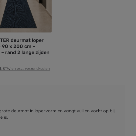
TER deurmat loper
In de winkelmand
– 90 x 200 cm –
p – rand 2 lange zijden
prijs:
cl. BTW en excl. verzendkosten
rote deurmat in lopervorm en vangt vuil en vocht op bij
 is.