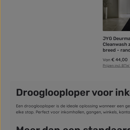
JYG Deurma
Cleanwash 
breed - rand
Normale prijs:
€ 44,00
Van
Prijzen incl. BTW
Drooglooploper voor in
Een drooglooploper is de ideale oplossing wanneer een ge
elke stap. Perfect voor inkomhallen, gangen, winkels, kan