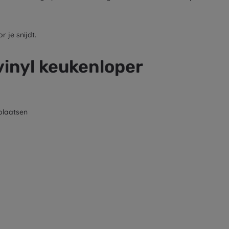
 je snijdt.
vinyl keukenloper
plaatsen