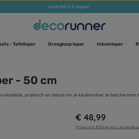
Levertijd 3-5 dagen
ats - Tafelloper
Droogloop loper
Inkomloper
R
per - 50 cm
vriendelijk, praktisch en ideaal om je keukenvloer te beschermen t
Normale prijs:
€ 48,99
Prijzen incl. BTW en excl. verzendko