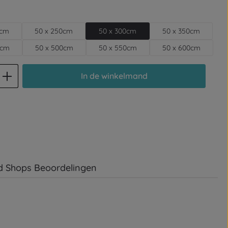
0cm
50 x 250cm
50 x 300cm
50 x 350cm
0cm
50 x 500cm
50 x 550cm
50 x 600cm
d: Voer de gewenste hoeveelheid in of
In de winkelmand
d Shops Beoordelingen