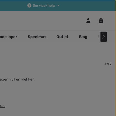
Service/help
Winkelwa
ode loper
Speelmat
Outlet
Blog
Faq
JYG
egen vuil en vlekken.
sten