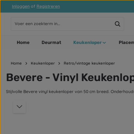
Inloggen
of
Registreren
naar de hoofdinhoud
Ga naar de zoekopdracht
Ga naar de hoofdnavigatie
Home
Deurmat
Keukenloper
Placem
Home
Keukenloper
Retro/vintage keukenloper
Bevere - Vinyl Keukenlo
Stijlvolle Bevere vinyl keukenloper van 50 cm breed. Onderhouds
Afbeeldingengalerij overslaan