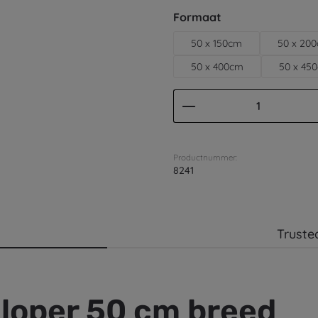
Selecteer
Formaat
50 x 150cm
50 x 20
50 x 400cm
50 x 45
Producthoeveelhei
Productnummer:
8241
Truste
nloper 50 cm breed