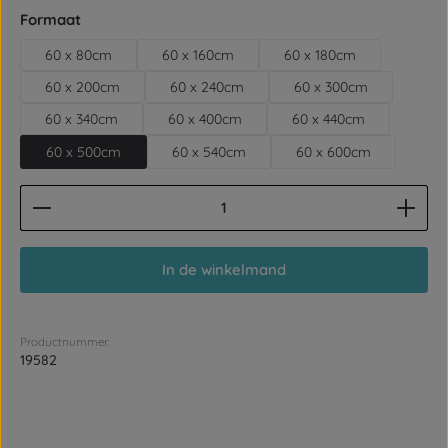
Selecteer
Formaat
60 x 80cm
60 x 160cm
60 x 180cm
60 x 200cm
60 x 240cm
60 x 300cm
60 x 340cm
60 x 400cm
60 x 440cm
60 x 500cm
60 x 540cm
60 x 600cm
Producthoeveelheid: Voer de gewenste hoeveelhe
In de winkelmand
Productnummer:
19582