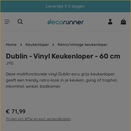
Levertijd 3-5 dagen
Ga naar de hoofdinhoud
Win
Home
Keukenloper
Retro/vintage keukenloper
Dublin - Vinyl Keukenloper - 60 cm
JYG
Deze multifunctionele vinyl Dublin ecru grijs keukenloper
geeft een trendy retro-look in je keuken, gang of traphal,
inkomhal, winkel, badkamer.
Afbeeldingengalerij overslaan
Normale prijs:
€ 71,99
Prijzen incl. BTW en excl. verzendkosten