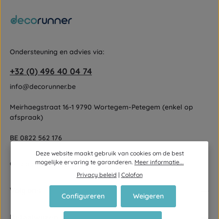
Ondersteuning en advies via:
+32 (0) 496 40 04 74
info@decorunner.be
Meirhaegstraat 16-1 9790 Wortegem-Petegem (enkel op
afspraak)
BE 0822 562 176
Deze website maakt gebruik van cookies om de best
mogelijke ervaring te garanderen.
Meer informatie...
Of via ons
contactformulier
.
Privacy beleid
|
Colofon
Volg ons
Configureren
Weigeren
Betaalwijzen