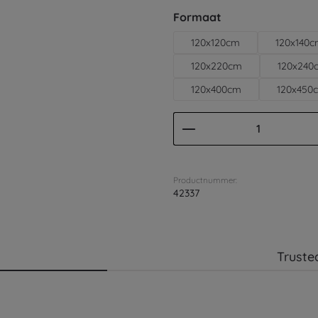
Selecteer
Formaat
120x120cm
120x140
120x220cm
120x240
120x400cm
120x450
Producthoeveelhei
Productnummer:
42337
Truste