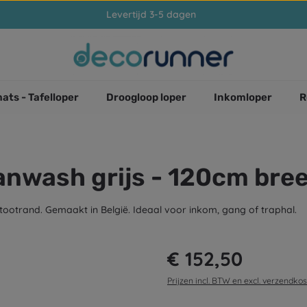
Levertijd 3-5 dagen
ats - Tafelloper
Droogloop loper
Inkomloper
R
nwash grijs - 120cm breed
otrand. Gemaakt in België. Ideaal voor inkom, gang of traphal.
Normale prijs:
€ 152,50
Prijzen incl. BTW en excl. verzendko