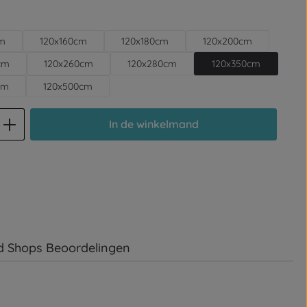
cm
120x160cm
120x180cm
120x200cm
cm
120x260cm
120x280cm
120x350cm
cm
120x500cm
d: Voer de gewenste hoeveelheid in of
In de winkelmand
d Shops Beoordelingen