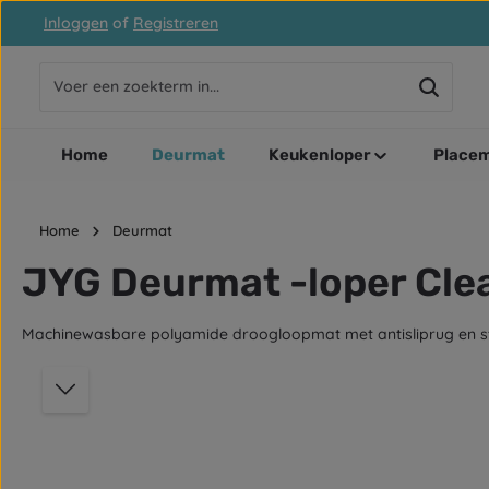
Inloggen
of
Registreren
naar de hoofdinhoud
Ga naar de zoekopdracht
Ga naar de hoofdnavigatie
Home
Deurmat
Keukenloper
Placem
Home
Deurmat
JYG Deurmat -loper Clea
Machinewasbare polyamide droogloopmat met antisliprug en sto
Afbeeldingengalerij overslaan