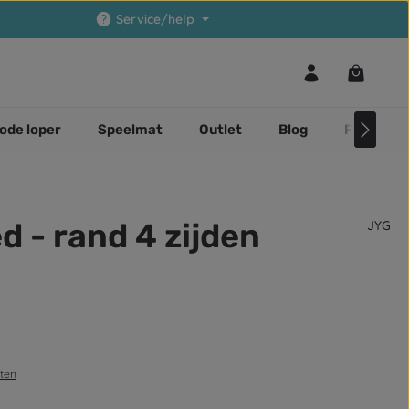
Service/help
Winkelwa
ode loper
Speelmat
Outlet
Blog
Faq
 - rand 4 zijden
JYG
sten