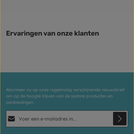
Ervaringen van onze klanten
Abonneer nu op onze regelmatig verschijnende nieuwsbrief
om op de hoogte blijven van de laatste producten en
aanbiedingen.
E-mailadres*
Privacy
Deze site wordt beschermd door reCAPTCHA en de Google
Privacybeleid
en