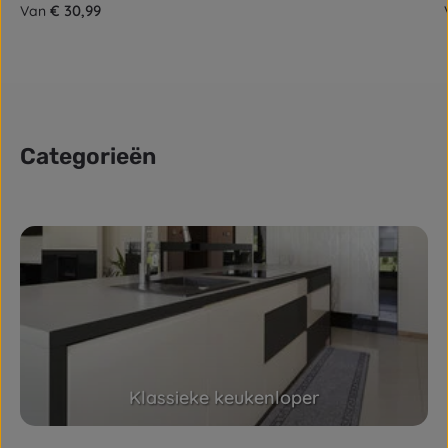
Normale prijs:
€ 30,99
Van
Categorieën
Skip category gallery
Klassieke keukenloper