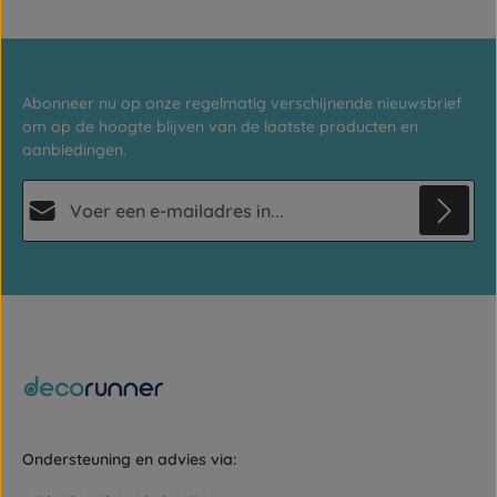
Abonneer nu op onze regelmatig verschijnende nieuwsbrief
om op de hoogte blijven van de laatste producten en
aanbiedingen.
E-mailadres*
Privacy
Deze site wordt beschermd door reCAPTCHA en de Google
Privacybeleid
en
Gebruiksvoorwaarden
Velden gemarkeerd met asterisks (*) zijn verplicht.
zijn van toepassing.
Door doorgaan te selecteren, bevestigt u dat u onze
gegevensbeschermingsinformatie
hebt gelezen en onze
algemene voorwaarden
hebt geaccepteerd.
Ondersteuning en advies via: