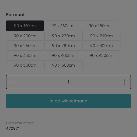
Selecteer
Formaat
90 x 140cm
90 x 160cm
90 x 180cm
90 x 200cm
90 x 220cm
90 x 240cm
90 x 260cm
90 x 280cm
90 x 300cm
90 x 350cm
90 x 400cm
90 x 450cm
90 x 500cm
90 x 600cm
Producthoeveelheid: Voer de gewenste hoeveelhe
In de winkelmand
Productnummer:
47097.1