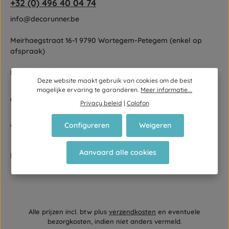
+32 (0) 496 40 04 74
info@decorunner.be
Meirhaegstraat 16-1 9790 Wortegem-Petegem (enkel op
afspraak)
BE 0822 562 176
Deze website maakt gebruik van cookies om de best
mogelijke ervaring te garanderen.
Meer informatie...
Of via ons
contactformulier
.
Privacy beleid
|
Colofon
Configureren
Weigeren
Volg ons
Aanvaard alle cookies
Betaalwijzen
Alle prijzen incl. btw plus
verzendkosten
en eventuele
bezorgkosten, indien niet anders vermeld.