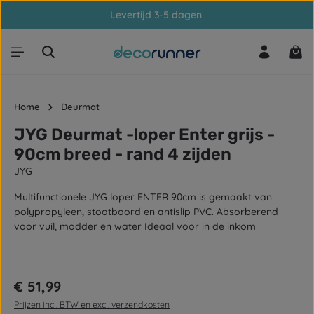
Levertijd 3-5 dagen
Ga naar de hoofdinhoud
Win
Home
Deurmat
JYG Deurmat -loper Enter grijs -
90cm breed - rand 4 zijden
JYG
Multifunctionele JYG loper ENTER 90cm is gemaakt van
polypropyleen, stootboord en antislip PVC. Absorberend
voor vuil, modder en water Ideaal voor in de inkom
Afbeeldingengalerij overslaan
Normale prijs:
€ 51,99
Prijzen incl. BTW en excl. verzendkosten