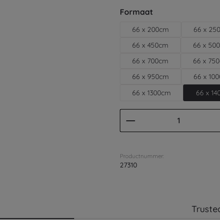
Selecteer
Formaat
66 x 200cm
66 x 25
66 x 450cm
66 x 50
66 x 700cm
66 x 75
66 x 950cm
66 x 10
66 x 1300cm
66 x 1
Producthoeveelhei
Productnummer:
27310
Truste