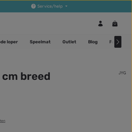
Service/help
Winkelwa
de loper
Speelmat
Outlet
Blog
Faq
6 cm breed
JYG
sten