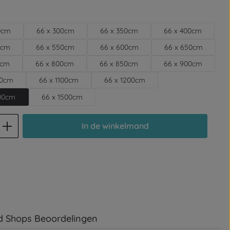
0cm
66 x 300cm
66 x 350cm
66 x 400cm
0cm
66 x 550cm
66 x 600cm
66 x 650cm
0cm
66 x 800cm
66 x 850cm
66 x 900cm
00cm
66 x 1100cm
66 x 1200cm
400cm
66 x 1500cm
d: Voer de gewenste hoeveelheid in of
In de winkelmand
d Shops Beoordelingen