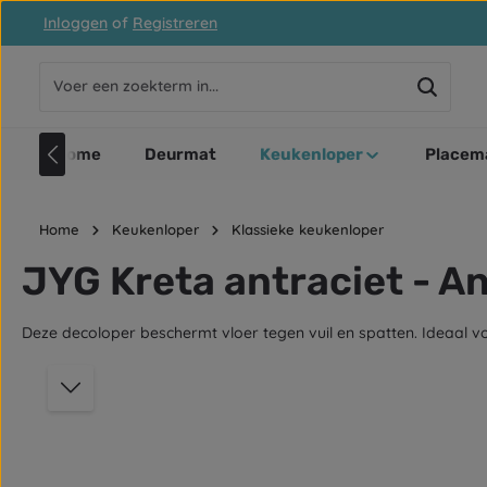
Inloggen
of
Registreren
naar de hoofdinhoud
Ga naar de zoekopdracht
Ga naar de hoofdnavigatie
Home
Deurmat
Keukenloper
Placema
Home
Keukenloper
Klassieke keukenloper
JYG Kreta antraciet - An
Deze decoloper beschermt vloer tegen vuil en spatten. Ideaal voo
Afbeeldingengalerij overslaan