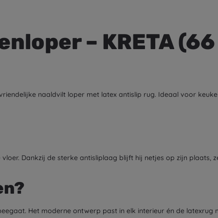
enloper – KRETA (66
iendelijke naaldvilt loper met latex antislip rug. Ideaal voor keu
oer. Dankzij de sterke antisliplaag blijft hij netjes op zijn plaats,
en?
meegaat. Het moderne ontwerp past in elk interieur én de latexrug 