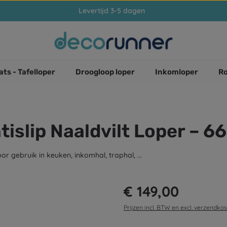
Levertijd 3-5 dagen
ts - Tafelloper
Droogloop loper
Inkomloper
Ro
tislip Naaldvilt Loper – 6
r gebruik in keuken, inkomhal, traphal, ...
Normale prijs:
€ 149,00
Prijzen incl. BTW en excl. verzendko