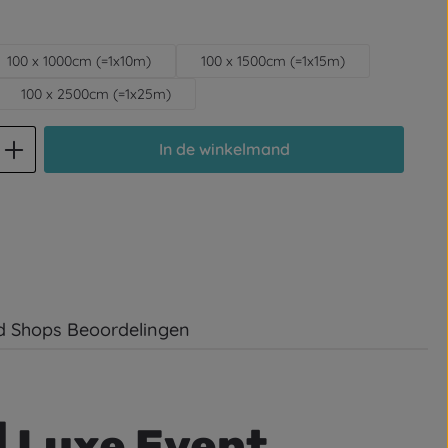
100 x 1000cm (=1x10m)
100 x 1500cm (=1x15m)
100 x 2500cm (=1x25m)
d: Voer de gewenste hoeveelheid in of
In de winkelmand
d Shops Beoordelingen
| Luxe Event