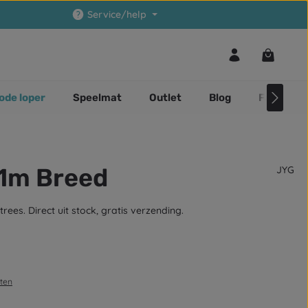
Service/help
Winkelwa
ode loper
Speelmat
Outlet
Blog
Faq
 1m Breed
JYG
ees. Direct uit stock, gratis verzending.
sten