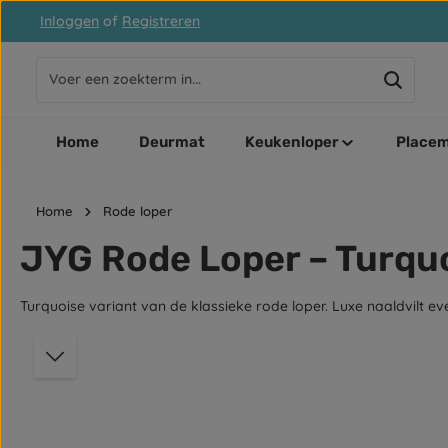
Inloggen
of
Registreren
naar de hoofdinhoud
Ga naar de zoekopdracht
Ga naar de hoofdnavigatie
Home
Deurmat
Keukenloper
Placem
Home
Rode loper
JYG Rode Loper – Turquoi
Turquoise variant van de klassieke rode loper. Luxe naaldvilt eve
Afbeeldingengalerij overslaan