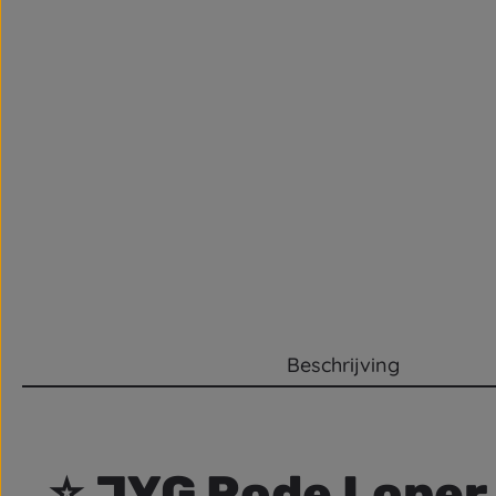
Beschrijving
⭐
JYG Rode Loper 