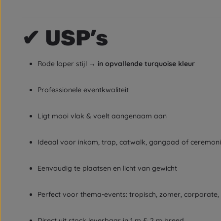
✔
USP’s
Rode loper stijl →
in opvallende turquoise kleur
Professionele eventkwaliteit
Ligt mooi vlak & voelt aangenaam aan
Ideaal voor inkom, trap, catwalk, gangpad of ceremon
Eenvoudig te plaatsen en licht van gewicht
Perfect voor thema-events: tropisch, zomer, corporate, 
Direct uit stock leverbaar in 1 m & 2 m breed