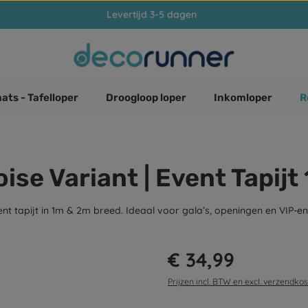
Levertijd 3-5 dagen
ats - Tafelloper
Droogloop loper
Inkomloper
R
se Variant | Event Tapijt
nt tapijt in 1m & 2m breed. Ideaal voor gala’s, openingen en VIP-entr
Normale prijs:
€ 34,99
Prijzen incl. BTW en excl. verzendko