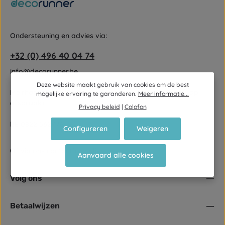
Ondersteuning en advies via:
+32 (0) 496 40 04 74
info@decorunner.be
Deze website maakt gebruik van cookies om de best
Meirhaegstraat 16-1 9790 Wortegem-Petegem (enkel op
mogelijke ervaring te garanderen.
Meer informatie...
afspraak)
Privacy beleid
|
Colofon
BE 0822 562 176
Configureren
Weigeren
Of via ons
contactformulier
.
Aanvaard alle cookies
Volg ons
Betaalwijzen