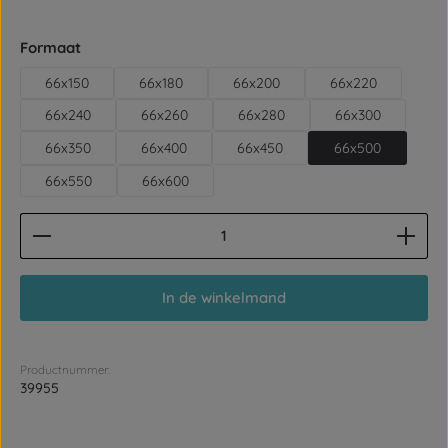
Selecteer
Formaat
66x150
66x180
66x200
66x220
66x240
66x260
66x280
66x300
66x350
66x400
66x450
66x500
66x550
66x600
Producthoeveelheid: Voer de gewenste hoeveelhe
In de winkelmand
Productnummer:
39955