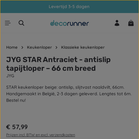
Levertijd 3-5 dagen
Ga naar de hoofdinhoud
Win
Home
Keukenloper
Klassieke keukenloper
JYG STAR Antraciet - antislip
tapijtloper – 66 cm breed
JYG
STAR keukenloper beige: antislip, slijtvast naaldvilt, 66cm.
Handgemaakt in België, 2-3 dagen geleverd. Lengtes tot 6m.
Bestel nu!
Afbeeldingengalerij overslaan
Normale prijs:
€ 57,99
Prijzen incl. BTW en excl. verzendkosten