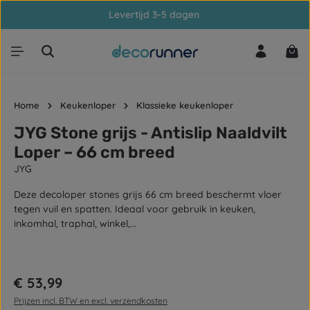
Levertijd 3-5 dagen
Ga naar de hoofdinhoud
Win
Home
Keukenloper
Klassieke keukenloper
JYG Stone grijs - Antislip Naaldvilt
Loper – 66 cm breed
JYG
Deze decoloper stones grijs 66 cm breed beschermt vloer
tegen vuil en spatten. Ideaal voor gebruik in keuken,
inkomhal, traphal, winkel,...
Afbeeldingengalerij overslaan
Normale prijs:
€ 53,99
Prijzen incl. BTW en excl. verzendkosten