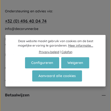
Ondersteuning en advies via:
+32 (0) 496 40 04 74
info@decorunner.be
Meirhaegstraat 16-1 9790 Wortegem-Petegem (enkel op
Deze website maakt gebruik van cookies om de best
afspraak)
mogelijke ervaring te garanderen.
Meer informatie...
Privacy beleid
|
Colofon
BE 0822 562 176
Configureren
Weigeren
Of via ons
contactformulier
.
Aanvaard alle cookies
Volg ons
Betaalwijzen