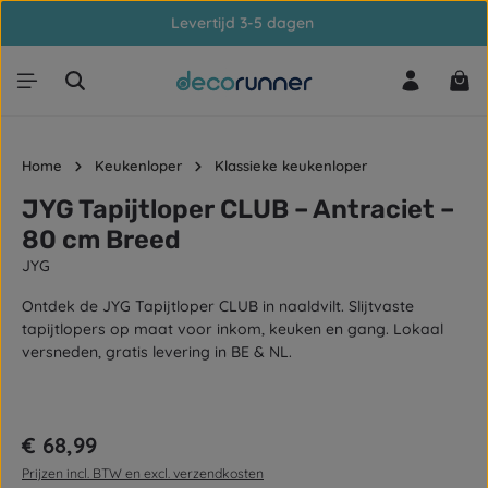
Levertijd 3-5 dagen
Ga naar de hoofdinhoud
Win
Home
Keukenloper
Klassieke keukenloper
JYG Tapijtloper CLUB – Antraciet –
80 cm Breed
JYG
Ontdek de JYG Tapijtloper CLUB in naaldvilt. Slijtvaste
tapijtlopers op maat voor inkom, keuken en gang. Lokaal
versneden, gratis levering in BE & NL.
Afbeeldingengalerij overslaan
Normale prijs:
€ 68,99
Prijzen incl. BTW en excl. verzendkosten