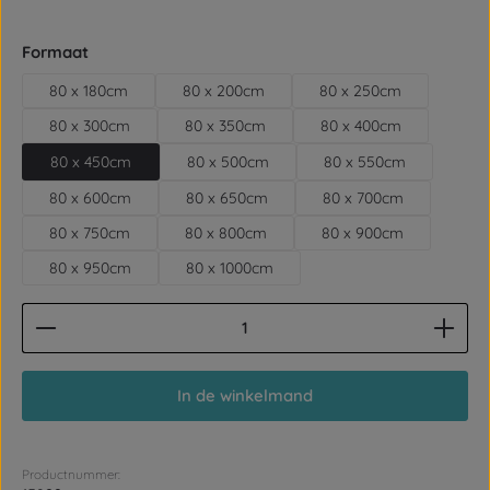
Selecteer
Formaat
80 x 180cm
80 x 200cm
80 x 250cm
80 x 300cm
80 x 350cm
80 x 400cm
80 x 450cm
80 x 500cm
80 x 550cm
80 x 600cm
80 x 650cm
80 x 700cm
80 x 750cm
80 x 800cm
80 x 900cm
80 x 950cm
80 x 1000cm
Producthoeveelheid: Voer de gewenste hoeveelhe
In de winkelmand
Productnummer: