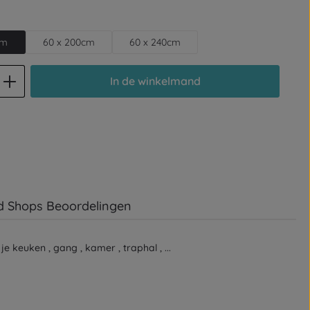
cm
60 x 200cm
60 x 240cm
d: Voer de gewenste hoeveelheid in of
In de winkelmand
d Shops Beoordelingen
e keuken , gang , kamer , traphal , ...