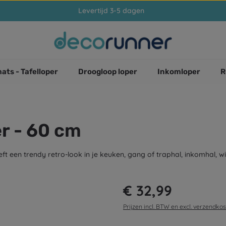
Levertijd 3-5 dagen
ats - Tafelloper
Droogloop loper
Inkomloper
R
er - 60 cm
eeft een trendy retro-look in je keuken, gang of traphal, inkomhal, 
Normale prijs:
€ 32,99
Prijzen incl. BTW en excl. verzendko