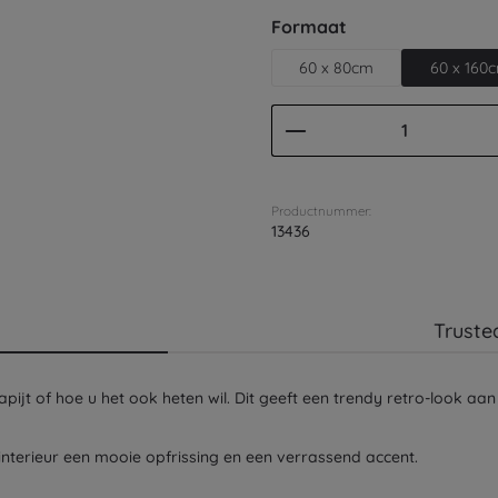
Selecteer
Formaat
60 x 80cm
60 x 160
Producthoeveelhei
Productnummer:
13436
Truste
apijt of hoe u het ook heten wil. Dit geeft een trendy retro-look aan j
 interieur een mooie opfrissing en een verrassend accent.