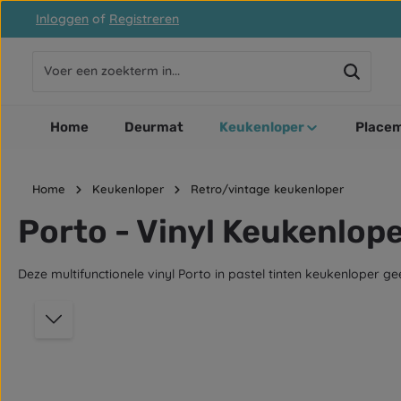
Inloggen
of
Registreren
naar de hoofdinhoud
Ga naar de zoekopdracht
Ga naar de hoofdnavigatie
Home
Deurmat
Keukenloper
Placem
Home
Keukenloper
Retro/vintage keukenloper
Porto - Vinyl Keukenlop
Deze multifunctionele vinyl Porto in pastel tinten keukenloper g
Afbeeldingengalerij overslaan