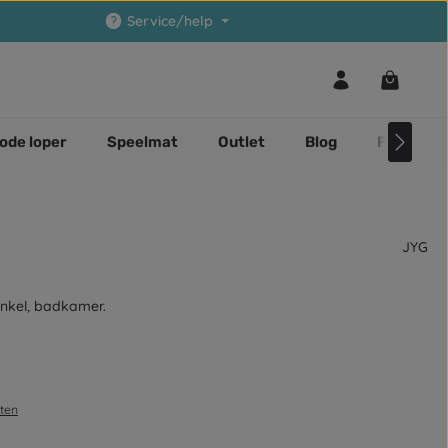
Service/help
Winkelwa
ode loper
Speelmat
Outlet
Blog
Faq
JYG
winkel, badkamer.
sten