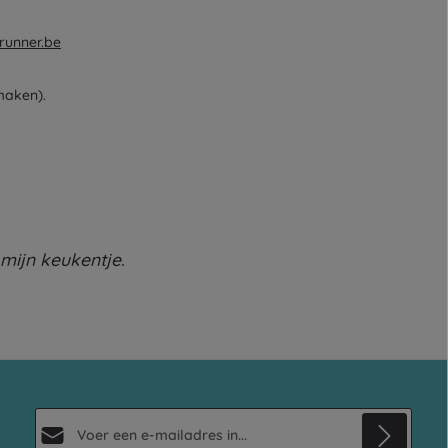
runner.be
maken).
 mijn keukentje.
E-mailadres*