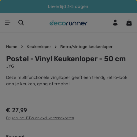
Levertijd 3-5 dagen
Ga naar de hoofdinhoud
Win
Home
Keukenloper
Retro/vintage keukenloper
Postel - Vinyl Keukenloper - 50 cm
JYG
Deze multifunctionele vinylloper geeft een trendy retro-look
aan je keuken, gang of traphal.
Afbeeldingengalerij overslaan
Normale prijs:
€ 27,99
Prijzen incl. BTW en excl. verzendkosten
Selecteer
Formaat