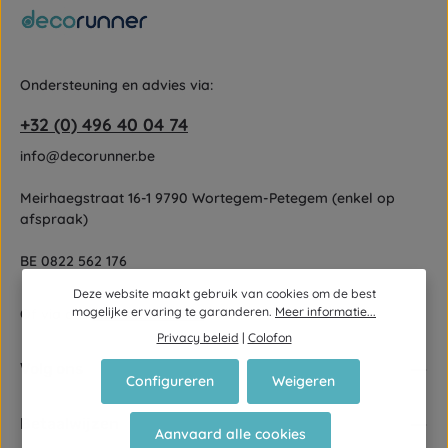
Ondersteuning en advies via:
+32 (0) 496 40 04 74
info@decorunner.be
Meirhaegstraat 16-1 9790 Wortegem-Petegem (enkel op
afspraak)
BE 0822 562 176
Deze website maakt gebruik van cookies om de best
mogelijke ervaring te garanderen.
Meer informatie...
Of via ons
contactformulier
.
Privacy beleid
|
Colofon
Volg ons
Configureren
Weigeren
Betaalwijzen
Aanvaard alle cookies