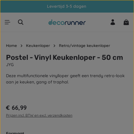
Levertijd 3-5 dagen
Ga naar de hoofdinhoud
Win
Home
Keukenloper
Retro/vintage keukenloper
Postel - Vinyl Keukenloper - 50 cm
JYG
Deze multifunctionele vinylloper geeft een trendy retro-look
aan je keuken, gang of traphal.
Afbeeldingengalerij overslaan
Normale prijs:
€ 66,99
Prijzen incl. BTW en excl. verzendkosten
Selecteer
Formaat