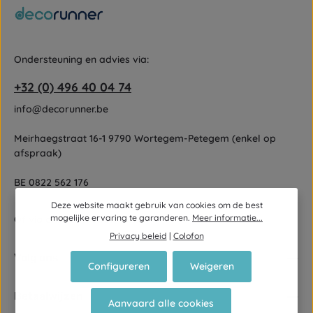
Ondersteuning en advies via:
+32 (0) 496 40 04 74
info@decorunner.be
Meirhaegstraat 16-1 9790 Wortegem-Petegem (enkel op
afspraak)
BE 0822 562 176
Deze website maakt gebruik van cookies om de best
mogelijke ervaring te garanderen.
Meer informatie...
Of via ons
contactformulier
.
Privacy beleid
|
Colofon
Volg ons
Configureren
Weigeren
Betaalwijzen
Aanvaard alle cookies