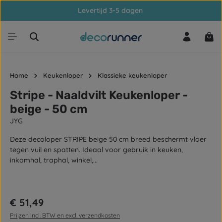
Levertijd 3-5 dagen
Ga naar de hoofdinhoud
Win
Home
Keukenloper
Klassieke keukenloper
Stripe - Naaldvilt Keukenloper -
beige - 50 cm
JYG
Deze decoloper STRIPE beige 50 cm breed beschermt vloer
tegen vuil en spatten. Ideaal voor gebruik in keuken,
inkomhal, traphal, winkel,...
Afbeeldingengalerij overslaan
Normale prijs:
€ 51,49
Prijzen incl. BTW en excl. verzendkosten