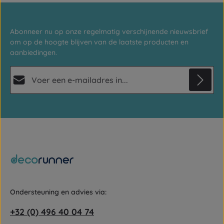
Abonneer nu op onze regelmatig verschijnende nieuwsbrief
om op de hoogte blijven van de laatste producten en
aanbiedingen.
E-mailadres*
Privacy
Deze site wordt beschermd door reCAPTCHA en de Google
Privacybeleid
en
Gebruiksvoorwaarden
Velden gemarkeerd met asterisks (*) zijn verplicht.
zijn van toepassing.
Door doorgaan te selecteren, bevestigt u dat u onze
gegevensbeschermingsinformatie
hebt gelezen en onze
algemene voorwaarden
hebt geaccepteerd.
Ondersteuning en advies via:
+32 (0) 496 40 04 74