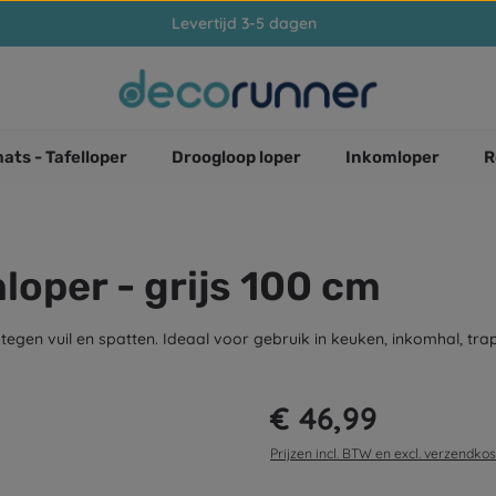
Levertijd 3-5 dagen
ats - Tafelloper
Droogloop loper
Inkomloper
R
nloper - grijs 100 cm
en vuil en spatten. Ideaal voor gebruik in keuken, inkomhal, trapha
Normale prijs:
€ 46,99
Prijzen incl. BTW en excl. verzendko