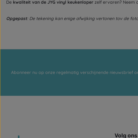
De
kwaliteit van de JYG vinyl keukenloper
zelf ervaren? Neem 
Opgepast
: De tekening kan enige afwijking vertonen tov de foto
Abonneer nu op onze regelmatig verschijnende nieuwsbrief o
Volg ons