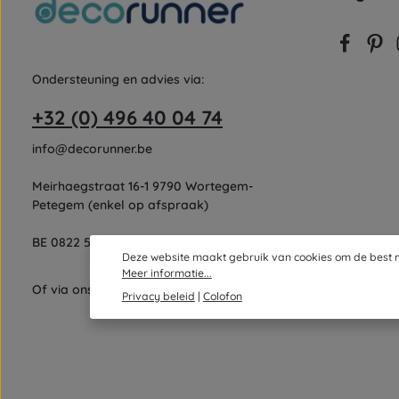
Ondersteuning en advies via:
+32 (0) 496 40 04 74
info@decorunner.be
Meirhaegstraat 16-1 9790 Wortegem-
Petegem (enkel op afspraak)
BE 0822 562 176
Deze website maakt gebruik van cookies om de best m
Meer informatie...
Of via ons
contactformulier
.
Privacy beleid
|
Colofon