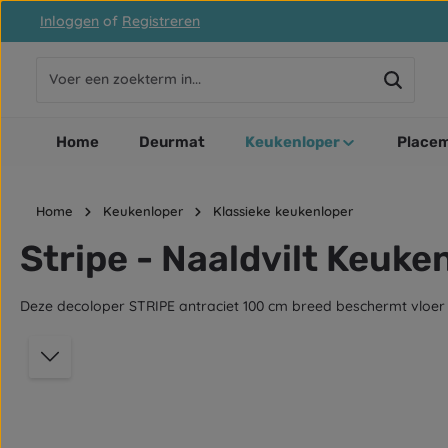
Inloggen
of
Registreren
naar de hoofdinhoud
Ga naar de zoekopdracht
Ga naar de hoofdnavigatie
Home
Deurmat
Keukenloper
Placem
Home
Keukenloper
Klassieke keukenloper
Stripe - Naaldvilt Keuke
Deze decoloper STRIPE antraciet 100 cm breed beschermt vloer teg
Afbeeldingengalerij overslaan