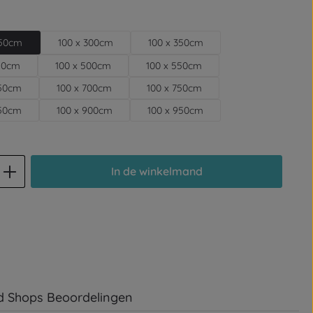
250cm
100 x 300cm
100 x 350cm
450cm
100 x 500cm
100 x 550cm
650cm
100 x 700cm
100 x 750cm
850cm
100 x 900cm
100 x 950cm
d: Voer de gewenste hoeveelheid in of
In de winkelmand
d Shops Beoordelingen