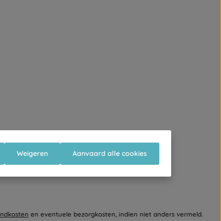
Weigeren
Aanvaard alle cookies
endkosten
en eventuele bezorgkosten, indien niet anders vermeld.