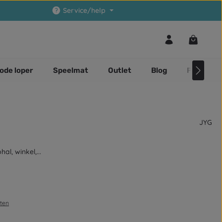
Service/help
Winkelwa
ode loper
Speelmat
Outlet
Blog
Faq
JYG
l, winkel,...
sten