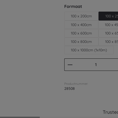
Selecteer
Formaat
100 x 200cm
100 x 
100 x 400cm
100 x 
100 x 600cm
100 x 
100 x 800cm
100 x 
100 x 1000cm (1x10m)
Producthoeveelhei
Productnummer:
28508
Truste