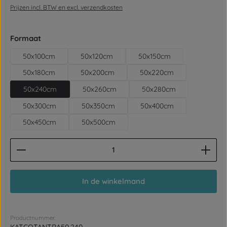
Prijzen incl. BTW en excl. verzendkosten
Selecteer
Formaat
50x100cm
50x120cm
50x150cm
50x180cm
50x200cm
50x220cm
50x240cm
50x260cm
50x280cm
50x300cm
50x350cm
50x400cm
50x450cm
50x500cm
Producthoeveelheid: Voer de gewenste hoeveelhe
In de winkelmand
Productnummer: