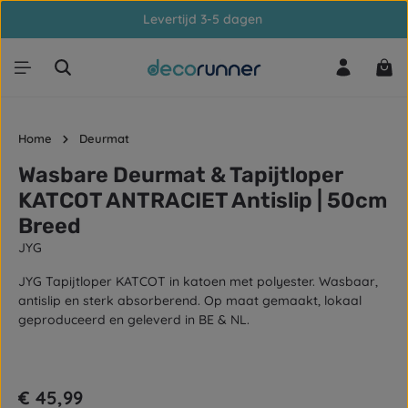
Levertijd 3-5 dagen
Ga naar de hoofdinhoud
Win
Home
Deurmat
Wasbare Deurmat & Tapijtloper
KATCOT ANTRACIET Antislip | 50cm
Breed
JYG
JYG Tapijtloper KATCOT in katoen met polyester. Wasbaar,
antislip en sterk absorberend. Op maat gemaakt, lokaal
geproduceerd en geleverd in BE & NL.
Afbeeldingengalerij overslaan
Normale prijs:
€ 45,99