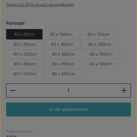
Prijzen incl. BTW en excl. verzendkosten
Selecteer
Formaat
80 x 60cm
80 x 100cm
80 x 120cm
80 x 150cm
80 x 180cm
80 x 200cm
80 x 250cm
80 x 300cm
80 x 350cm
80 x 400cm
80 x 450cm
80 x 500cm
80 x 550cm
80 x 600cm
Producthoeveelheid: Voer de gewenste hoeveelhe
In de winkelmand
Productnummer: