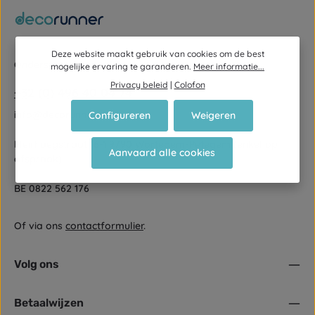
Deze website maakt gebruik van cookies om de best
Ondersteuning en advies via:
mogelijke ervaring te garanderen.
Meer informatie...
Privacy beleid
|
Colofon
+32 (0) 496 40 04 74
info@decorunner.be
Configureren
Weigeren
Meirhaegstraat 16-1 9790 Wortegem-Petegem (enkel op
Aanvaard alle cookies
afspraak)
BE 0822 562 176
Of via ons
contactformulier
.
Volg ons
Betaalwijzen