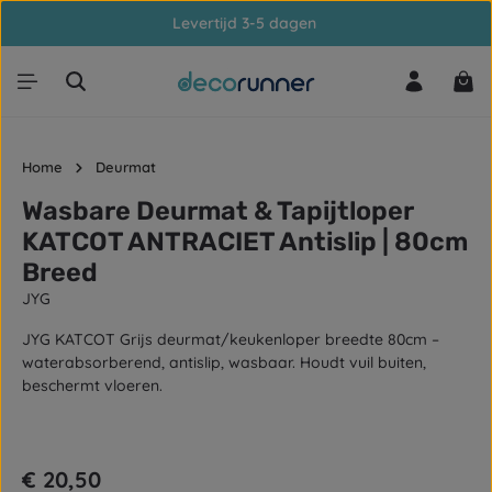
Levertijd 3-5 dagen
Ga naar de hoofdinhoud
Win
Home
Deurmat
Wasbare Deurmat & Tapijtloper
KATCOT ANTRACIET Antislip | 80cm
Breed
JYG
JYG KATCOT Grijs deurmat/keukenloper breedte 80cm –
waterabsorberend, antislip, wasbaar. Houdt vuil buiten,
beschermt vloeren.
Afbeeldingengalerij overslaan
Normale prijs:
€ 20,50