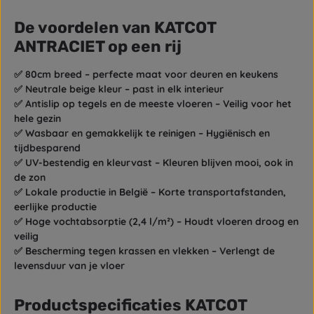
De voordelen van KATCOT
ANTRACIET op een rij
✅ 80cm breed – perfecte maat voor deuren en keukens
✅
Neutrale beige kleur – past in elk interieur
✅
Antislip op tegels en de meeste vloeren
– Veilig voor het
hele gezin
✅
Wasbaar en gemakkelijk te reinigen
– Hygiënisch en
tijdbesparend
✅
UV-bestendig en kleurvast
– Kleuren blijven mooi, ook in
de zon
✅
Lokale productie in België
– Korte transportafstanden,
eerlijke productie
✅
Hoge vochtabsorptie (2,4 l/m²)
– Houdt vloeren droog en
veilig
✅
Bescherming tegen krassen en vlekken
– Verlengt de
levensduur van je vloer
Productspecificaties KATCOT