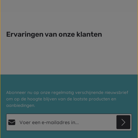
Ervaringen van onze klanten
Abonneer nu op onze regelmatig verschijnende nieuwsbrief
om op de hoogte blijven van de laatste producten en
aanbiedingen.
E-mailadres*
Privacy
Deze site wordt beschermd door reCAPTCHA en de Google
Privacybeleid
en