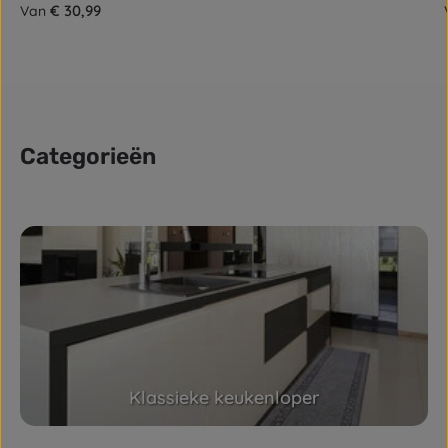
Normale prijs:
€ 30,99
Van
Categorieën
Skip category gallery
Klassieke keukenloper