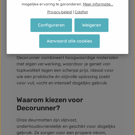
versneden en afgewerkt volgens de gekozen
mogelijke ervaring te garanderen.
Meer informatie...
maat. Zo krijg je een sterke, verzorgde mat die
Privacy beleid
|
Colofon
perfect past bij jouw inkom, hal of doorgang.
Configureren
Weigeren
Grote deurmatten tegen een
betaalbare prijs
Aanvaard alle cookies
Een grote deurmat hoeft niet onbetaalbaar te zijn.
Decorunner combineert hoogwaardige materialen
met eigen verwerking, waardoor je geniet van
topkwaliteit tegen een scherpe prijs. Ideaal voor
wie een praktische én stijlvolle oplossing zoekt
voor vuil, vocht en intensief dagelijks gebruik.
Waarom kiezen voor
Decorunner?
Onze deurmatten zijn slijtvast,
onderhoudsvriendelijk en geschikt voor dagelijks
gebruik. Ze zorgen voor een propere inkom,