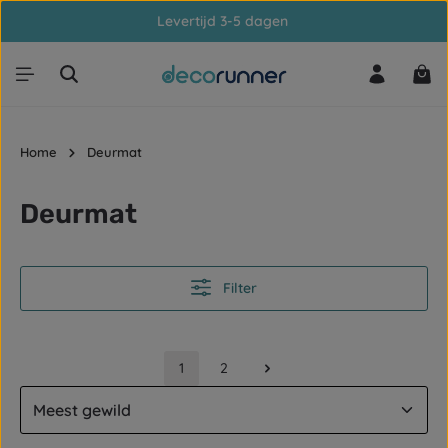
Levertijd 3-5 dagen
Ga naar de hoofdinhoud
Win
Home
Deurmat
Deurmat
Filter
1
2
Pagina
Pagina