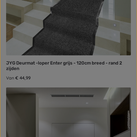
JYG Deurmat -loper Enter grijs - 120cm breed - rand 2
zijden
Normale prijs:
€ 44,99
Van