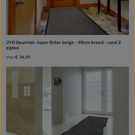
JYG Deurmat -loper Enter beige - 90cm breed - rand 2
zijden
Normale prijs:
€ 34,99
Van