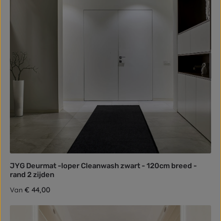
JYG Deurmat -loper Cleanwash zwart - 120cm breed -
rand 2 zijden
Normale prijs:
€ 44,00
Van