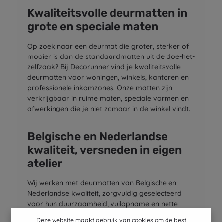
Kwaliteitsvolle deurmatten in
grote en speciale maten
Op zoek naar een deurmat die groter, sterker of
mooier is dan de standaardmatten uit de doe-het-
zelfzaak? Bij Decorunner vind je kwaliteitsvolle
deurmatten voor woningen, winkels, kantoren en
professionele inkomzones. Onze matten zijn
verkrijgbaar in ruime maten, speciale vormen en
afwerkingen die je niet zomaar in de winkel vindt.
Belgische en Nederlandse
kwaliteit, versneden in eigen
atelier
Wij werken met deurmatten van Belgische en
Nederlandse kwaliteit, zorgvuldig geselecteerd
voor hun duurzaamheid, vuilopname en nette
uitstraling. Elke deurmat wordt in ons eigen atelier
Deze website maakt gebruik van cookies om de best