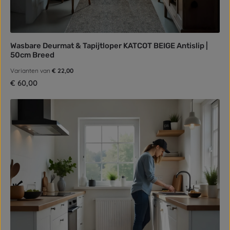
Wasbare Deurmat & Tapijtloper KATCOT BEIGE Antislip |
50cm Breed
Varianten van
€ 22,00
Normale prijs:
€ 60,00