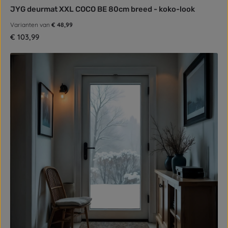
JYG deurmat XXL COCO BE 80cm breed - koko-look
Varianten van
€ 48,99
Normale prijs:
€ 103,99