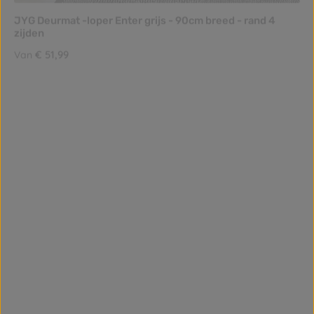
JYG Deurmat -loper Enter grijs - 90cm breed - rand 4
zijden
Normale prijs:
€ 51,99
Van