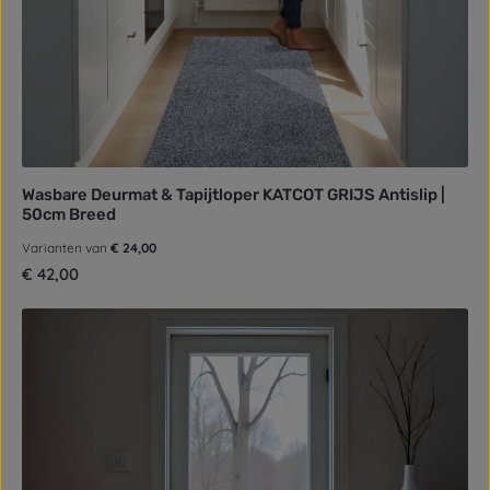
Wasbare Deurmat & Tapijtloper KATCOT GRIJS Antislip |
50cm Breed
Varianten van
€ 24,00
Normale prijs:
€ 42,00