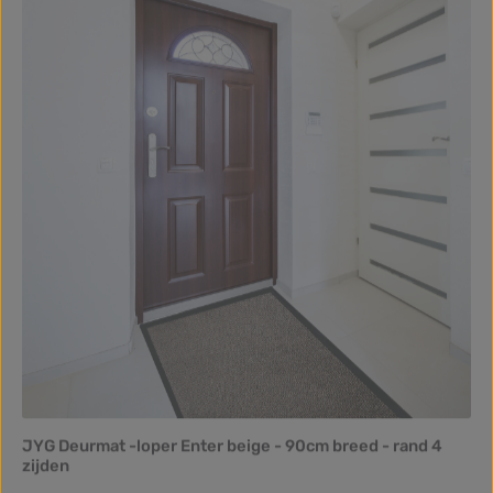
JYG Deurmat -loper Enter beige - 90cm breed - rand 4
zijden
Normale prijs:
€ 51,99
Van