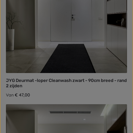
JYG Deurmat -loper Cleanwash zwart - 90cm breed - rand
2 zijden
Normale prijs:
€ 47,00
Van