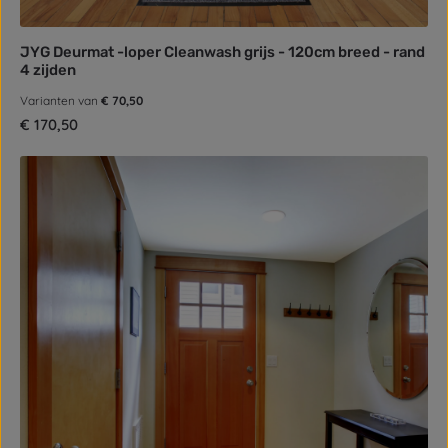
JYG Deurmat -loper Cleanwash grijs - 120cm breed - rand
4 zijden
Varianten van
€ 70,50
Normale prijs:
€ 170,50