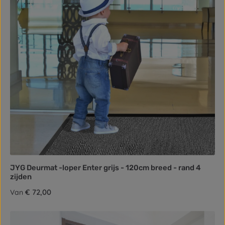
JYG Deurmat -loper Enter grijs - 120cm breed - rand 4
zijden
Normale prijs:
€ 72,00
Van