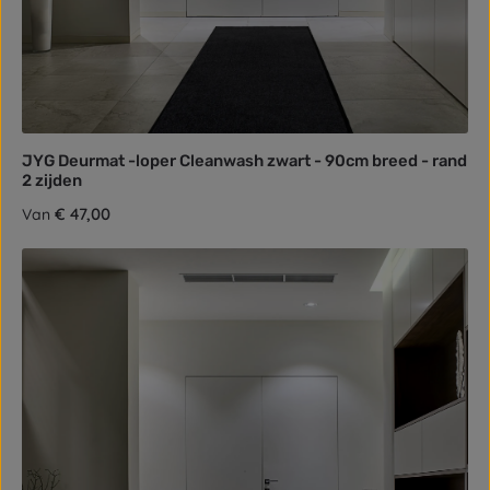
JYG Deurmat -loper Cleanwash zwart - 90cm breed - rand
2 zijden
Normale prijs:
€ 47,00
Van