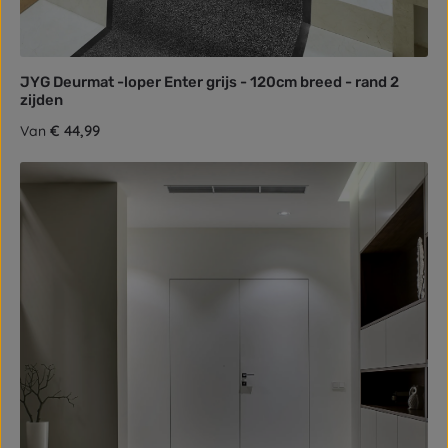
JYG Deurmat -loper Enter grijs - 120cm breed - rand 2
zijden
Normale prijs:
€ 44,99
Van