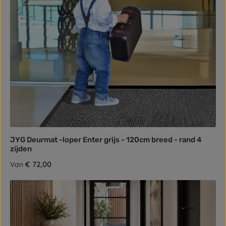
JYG Deurmat -loper Enter grijs - 120cm breed - rand 4
zijden
Normale prijs:
€ 72,00
Van