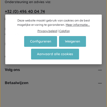
Ondersteuning en advies via:
+32 (0) 496 40 04 74
info@decorunner.be
Deze website maakt gebruik van cookies om de best
mogelijke ervaring te garanderen.
Meer informatie...
Meirhaegstraat 16-1 9790 Wortegem-Petegem (enkel op
Privacy beleid
|
Colofon
afspraak)
Configureren
Weigeren
BE 0822 562 176
Aanvaard alle cookies
Of via ons
contactformulier
.
Volg ons
Betaalwijzen