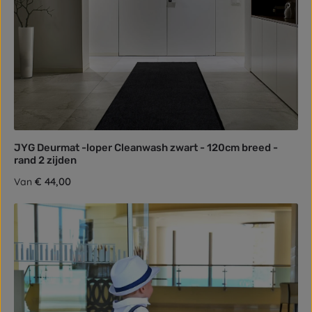
JYG Deurmat -loper Cleanwash zwart - 120cm breed -
rand 2 zijden
Normale prijs:
€ 44,00
Van