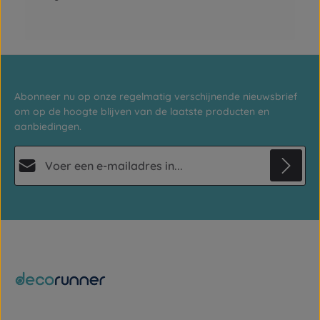
Abonneer nu op onze regelmatig verschijnende nieuwsbrief
om op de hoogte blijven van de laatste producten en
aanbiedingen.
E-mailadres*
Privacy
Deze site wordt beschermd door reCAPTCHA en de Google
Privacybeleid
en
Gebruiksvoorwaarden
Velden gemarkeerd met asterisks (*) zijn verplicht.
zijn van toepassing.
Door doorgaan te selecteren, bevestigt u dat u onze
gegevensbeschermingsinformatie
hebt gelezen en onze
algemene voorwaarden
hebt geaccepteerd.