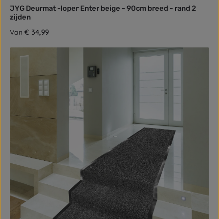
JYG Deurmat -loper Enter beige - 90cm breed - rand 2
zijden
Normale prijs:
€ 34,99
Van