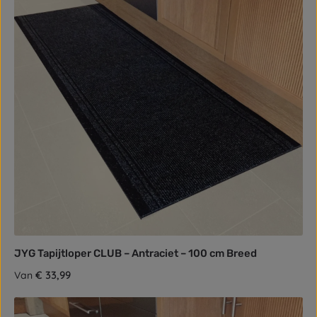
JYG Tapijtloper CLUB – Antraciet – 100 cm Breed
Normale prijs:
€ 33,99
Van