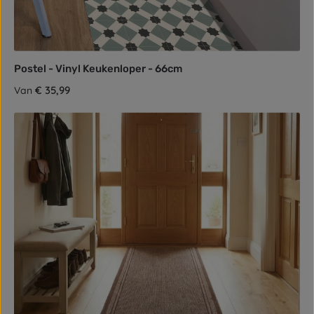
Postel - Vinyl Keukenloper - 66cm
Normale prijs:
€ 35,99
Van