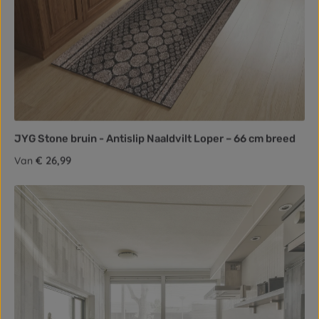
JYG Stone bruin - Antislip Naaldvilt Loper – 66 cm breed
Normale prijs:
€ 26,99
Van