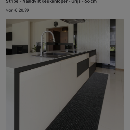
Stripe - Naaldvilt Keukenloper - Grijs - 66 cm
Normale prijs:
€ 28,99
Van