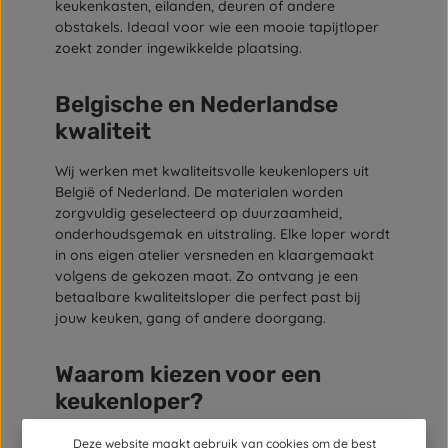
keukenkasten, eilanden, deuren of andere
obstakels. Ideaal voor wie een mooie tapijtloper
zoekt zonder ingewikkelde plaatsing.
Belgische en Nederlandse
kwaliteit
Wij werken met kwaliteitsvolle keukenlopers uit
België of Nederland. De materialen worden
zorgvuldig geselecteerd op duurzaamheid,
onderhoudsgemak en uitstraling. Elke loper wordt
in ons eigen atelier versneden en klaargemaakt
volgens de gekozen maat. Zo ontvang je een
betaalbare kwaliteitsloper die perfect past bij
jouw keuken, gang of andere doorgang.
Waarom kiezen voor een
keukenloper?
Een keukenloper beschermt je vloer tegen slijtage,
Deze website maakt gebruik van cookies om de best