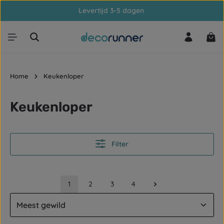
Levertijd 3-5 dagen
Ga naar de hoofdinhoud
Win
Home
Keukenloper
Keukenloper
Filter
1
2
3
4
Pagina
Pagina
Pagina
Pagina