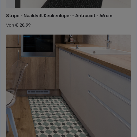
Stripe - Naaldvilt Keukenloper - Antraciet - 66 cm
Normale prijs:
€ 28,99
Van