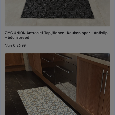
JYG UNION Antraciet Tapijtloper - Keukenloper – Antislip
- 66cm breed
Normale prijs:
€ 26,99
Van