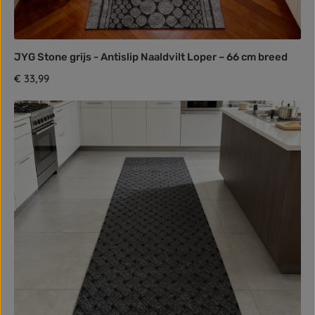
JYG Stone grijs - Antislip Naaldvilt Loper – 66 cm breed
Normale prijs:
€ 33,99