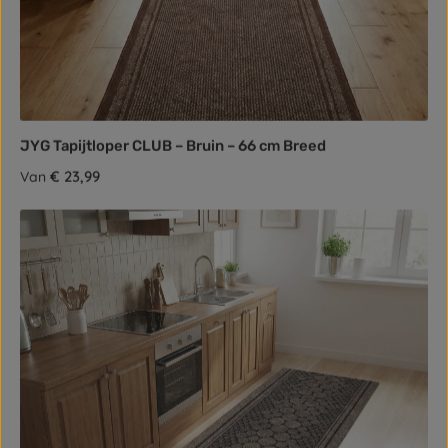
JYG Tapijtloper CLUB – Bruin – 66 cm Breed
Normale prijs:
€ 23,99
Van