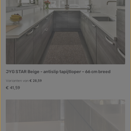
JYG STAR Beige - antislip tapijtloper – 66 cm breed
Varianten van
€ 28,59
Normale prijs:
€ 41,59