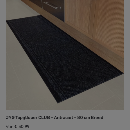
JYG Tapijtloper CLUB – Antraciet – 80 cm Breed
Normale prijs:
€ 30,99
Van